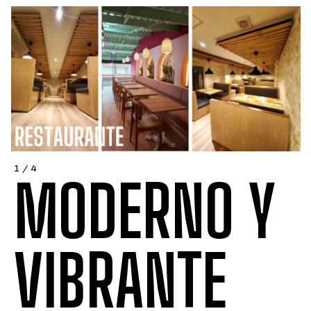
Efecto Flotante:
La base de la cama está diseñada con un
retroceso estratégico que crea una sensación visual de ligereza,
ideal para ambientes modernos y minimalistas.
Materiales de Alta Calidad:
Construida por expertos carpinteros
utilizando maderas de origen legal y acabados sedosos al tacto que
protegen y resaltan la veta natural.
ESPECIFICACIONES TÉCNICAS
Material:
Madera maciza y acabados en chapa natural de alta
resistencia.
Cabecero:
Estructura alistonada con cojinería tapizada en lino
1 / 4
sintético de fácil limpieza.
MODERNO Y
Dimensiones disponibles:
Doble (140x190), Queen (160x190) y King
(200x200).
Pregunta por medidas personalizadas.
Color:
Tono madera natural (Roble/Flor Morado) con detalles en
blanco hueso.
VIBRANTE
El toque Legno:
Cada pieza es fabricada bajo pedido,
garantizando que los detalles de veta y ensamble sean
únicos para tu hogar. Diseño con propósito, hecho en
Colombia.