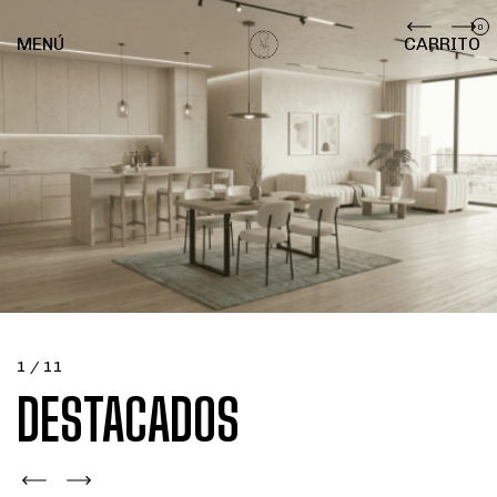
0
MENÚ
CARRITO
1
/
11
DESTACADOS