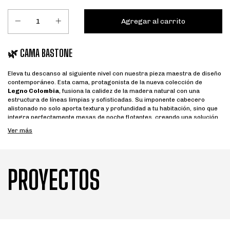
🌿 CAMA BASTONE
Eleva tu descanso al siguiente nivel con nuestra pieza maestra de diseño
contemporáneo. Esta cama, protagonista de la nueva colección de
Legno Colombia
, fusiona la calidez de la madera natural con una
estructura de líneas limpias y sofisticadas. Su imponente cabecero
alistonado no solo aporta textura y profundidad a tu habitación, sino que
integra perfectamente mesas de noche flotantes, creando una solución
de diseño "todo en uno" que maximiza el espacio y la elegancia.
Ver más
CARACTERÍSTICAS DESTACADAS
Diseño de Vanguardia:
Cabecero de gran formato con detalle
PROYECTOS
alistonado en madera seleccionada, complementado con paneles
acolchados en textil premium para un apoyo confortable.
Funcionalidad Integrada:
Incluye dos mesas de noche laterales
flotantes con cajones de cierre suave, optimizando el área de
circulación en tu dormitorio.