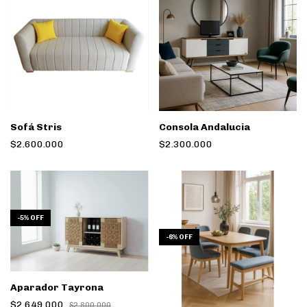
Sofá Stris
Consola Andalucia
$2.600.000
$2.300.000
-
5
%
OFF
-
6
%
OFF
Aparador Tayrona
$2.649.000
$2.800.000