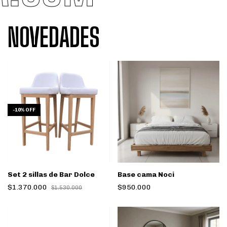
NOVEDADES
-
10
%
OFF
Set 2 sillas de Bar Dolce
Base cama Noci
$1.370.000
$950.000
$1.530.000