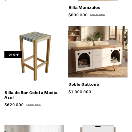
Silla Manizales
$800.000
$850.000
-
9
%
OFF
Doble Gattone
$1.800.000
Silla de Bar Coleta Media
Azul
$620.000
$680.000