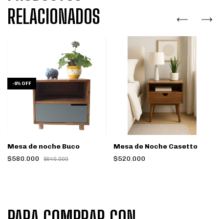
RELACIONADOS
-
9
%
OFF
Mesa de noche Buco
Mesa de Noche Casetto
$580.000
$520.000
$640.000
PARA COMPRAR CON