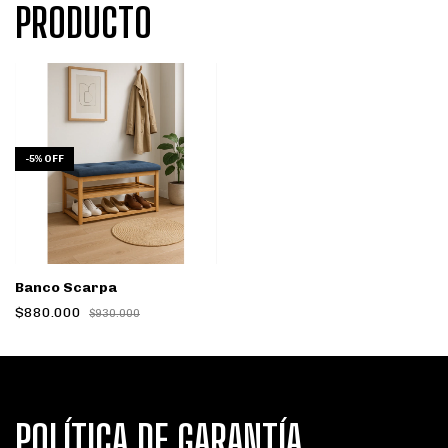
PRODUCTO
-
5
%
OFF
Banco Scarpa
$880.000
$930.000
POLÍTICA DE GARANTÍA