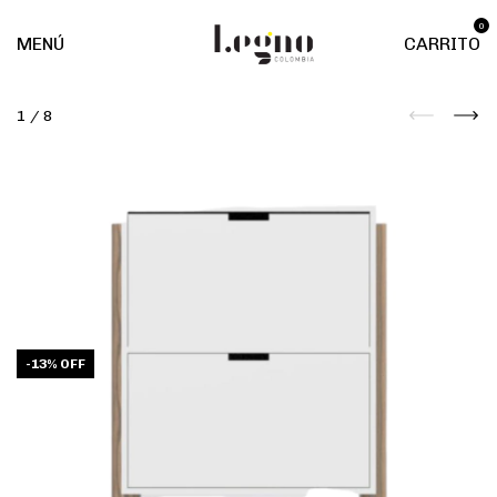
0
MENÚ
CARRITO
1
/
8
-
13
%
OFF