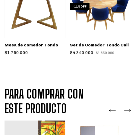
-
11
%
OFF
Mesa de comedor Tondo
Set de Comedor Tondo Cali
$1.750.000
$4.340.000
$4.850.000
PARA COMPRAR CON
ESTE PRODUCTO