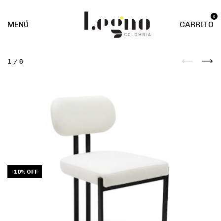
0
MENÚ
CARRITO
1
/
6
-
10
%
OFF