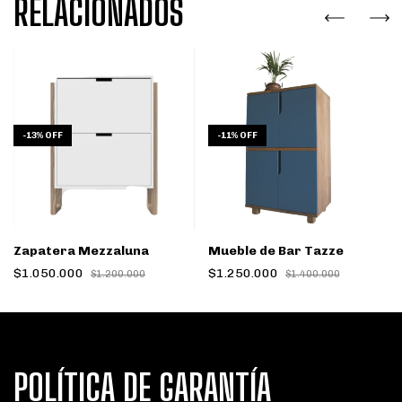
RELACIONADOS
-
13
%
OFF
-
11
%
OFF
Zapatera Mezzaluna
Mueble de Bar Tazze
$1.050.000
$1.250.000
$1.200.000
$1.400.000
POLÍTICA DE GARANTÍA