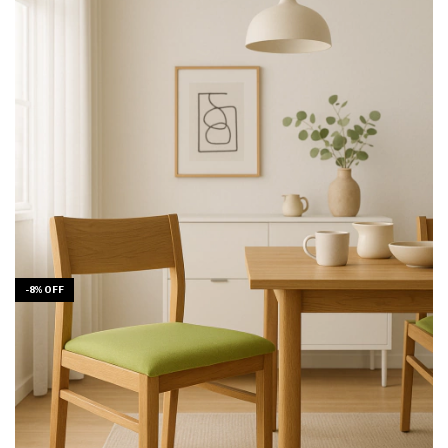
-
8
%
OFF