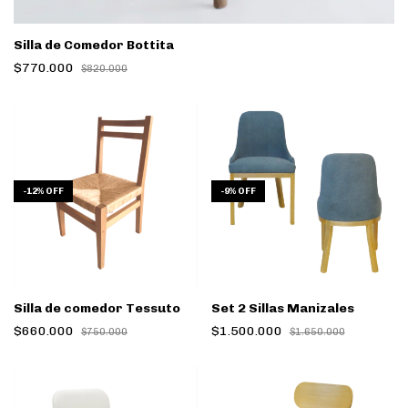
Silla de Comedor Bottita
$770.000
$820.000
-
12
%
OFF
-
9
%
OFF
Silla de comedor Tessuto
Set 2 Sillas Manizales
$660.000
$1.500.000
$750.000
$1.650.000