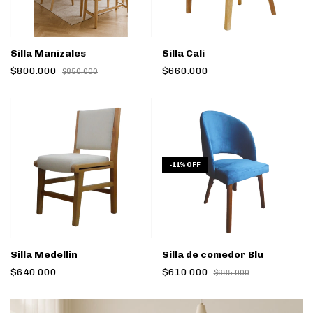
Silla Manizales
Silla Cali
$800.000
$660.000
$850.000
-
11
%
OFF
Silla Medellin
Silla de comedor Blu
$640.000
$610.000
$685.000