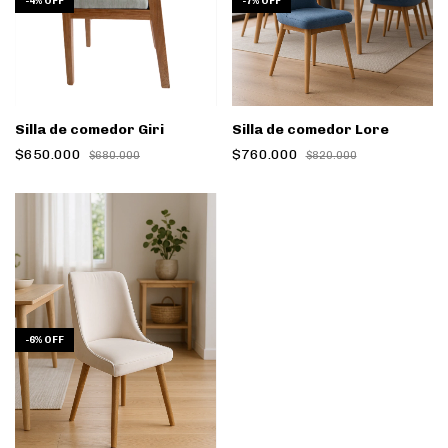
-
4
%
OFF
-
7
%
OFF
Silla de comedor Giri
Silla de comedor Lore
$650.000
$760.000
$680.000
$820.000
-
6
%
OFF