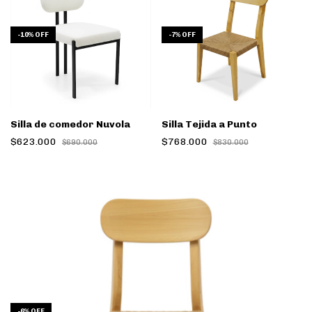
-
10
%
OFF
-
7
%
OFF
Silla de comedor Nuvola
Silla Tejida a Punto
$623.000
$768.000
$690.000
$830.000
-
6
%
OFF