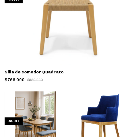
Silla de comedor Quadrato
$768.000
$820.000
-
6
%
OFF