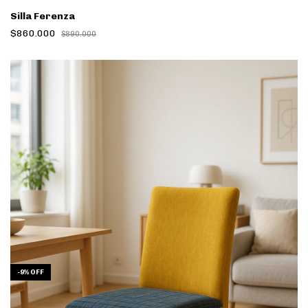
Silla Ferenza
$860.000
$890.000
-
9
%
OFF