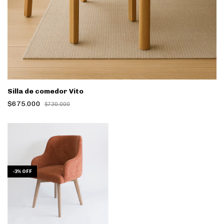
Silla de comedor Vito
$675.000
$730.000
-
3
%
OFF