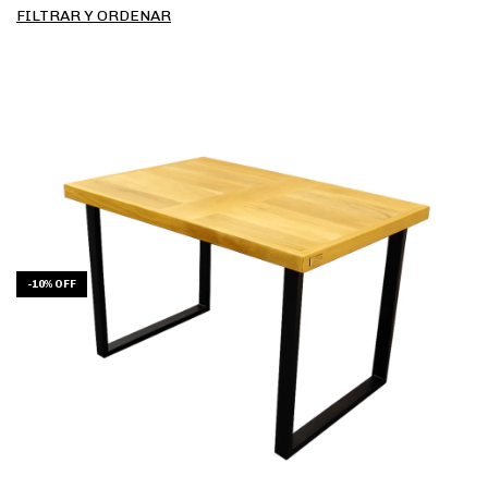
FILTRAR Y ORDENAR
-
10
%
OFF