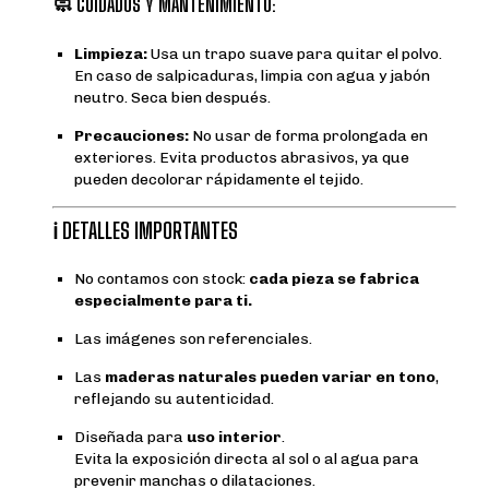
🧼
CUIDADOS Y MANTENIMIENTO:
Limpieza:
Usa un trapo suave para quitar el polvo.
En caso de salpicaduras, limpia con agua y jabón
neutro. Seca bien después.
Precauciones:
No usar de forma prolongada en
exteriores. Evita productos abrasivos, ya que
pueden decolorar rápidamente el tejido.
ℹ️ DETALLES IMPORTANTES
No contamos con stock:
cada pieza se fabrica
especialmente para ti.
Las imágenes son referenciales.
Las
maderas naturales pueden variar en tono
,
reflejando su autenticidad.
Diseñada para
uso interior
.
Evita la exposición directa al sol o al agua para
prevenir manchas o dilataciones.