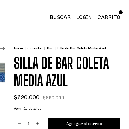
0
BUSCAR
LOGIN
CARRITO
Inicio
|
Comedor
|
Bar
|
Silla de Bar Coleta Media Azul
SILLA DE BAR COLETA
MEDIA AZUL
$620.000
$680.000
Ver más detalles