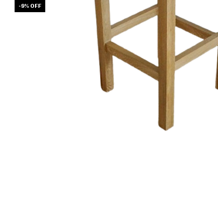
-
9
%
OFF