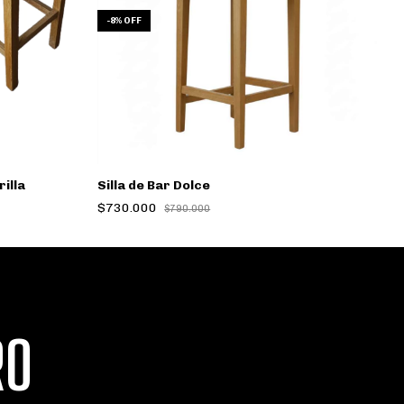
-
8
%
OFF
-
illa
Silla de Bar Dolce
S
$730.000
$
$790.000
RO