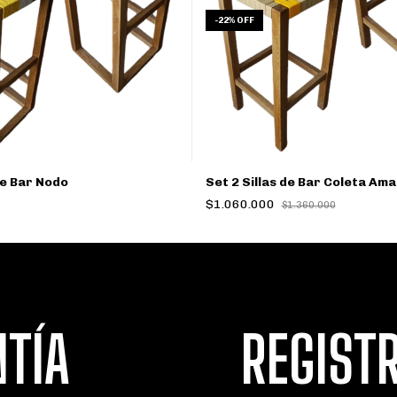
-
22
%
OFF
de Bar Nodo
Set 2 Sillas de Bar Coleta Amar
$1.060.000
$1.360.000
NTÍA
REGIST