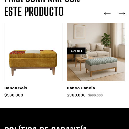
ESTE PRODUCTO
-
10
%
OFF
Banca Seis
Banco Canela
$560.000
$860.000
$960.000