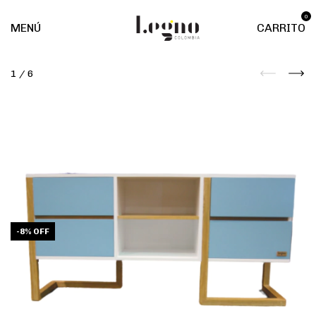
0
MENÚ
CARRITO
1
/
6
-
8
%
OFF