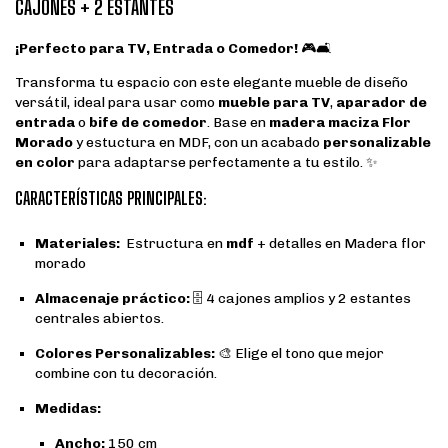
CAJONES + 2 ESTANTES
¡Perfecto para TV, Entrada o Comedor!
🎮🛋️
Transforma tu espacio con este elegante mueble de diseño
versátil, ideal para usar como
mueble para TV
,
aparador de
entrada
o
bife de comedor
. Base en
madera maciza Flor
Morado
y estuctura en MDF, con un acabado
personalizable
en color
para adaptarse perfectamente a tu estilo. ✨
CARACTERÍSTICAS PRINCIPALES:
Materiales:
Estructura en
mdf
+ detalles en Madera flor
morado
Almacenaje práctico:
🗄️ 4 cajones amplios y 2 estantes
centrales abiertos.
Colores Personalizables:
🎨 Elige el tono que mejor
combine con tu decoración.
Medidas:
Ancho:
150 cm