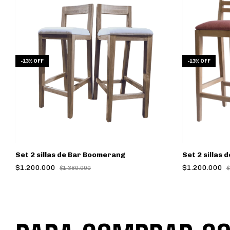
-
13
%
OFF
-
13
%
OFF
Set 2 sillas de Bar Boomerang
Set 2 sillas
$1.200.000
$1.200.000
$1.380.000
$