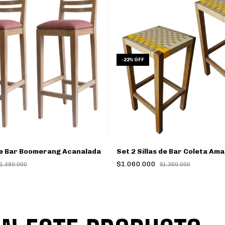
-
22
%
OFF
 de Bar Boomerang Acanalada
Set 2 Sillas de Bar Coleta Amar
$1.060.000
1.380.000
$1.360.000