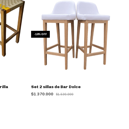
-
10
%
OFF
illa
Set 2 sillas de Bar Dolce
Se
$1.370.000
$
$1.530.000