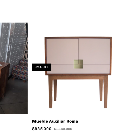
-
21
%
OFF
Mueble Auxiliar Roma
$935.000
$1.180.000