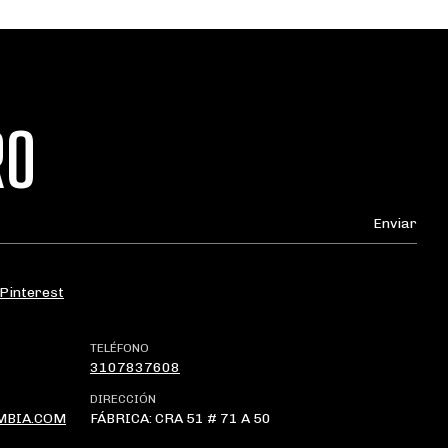
RO
Pinterest
TELÉFONO
3107837608
DIRECCIÓN
MBIA.COM
FÁBRICA: CRA 51 # 71 A 50