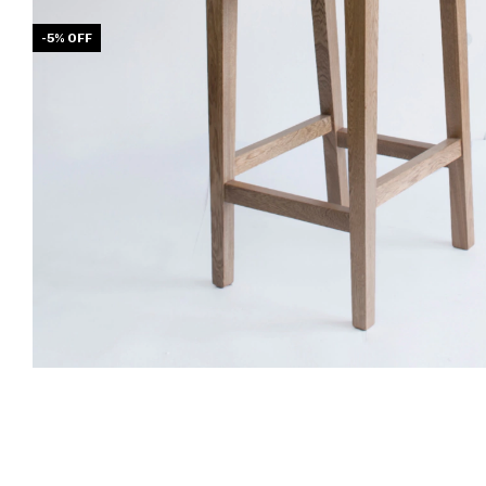
-
5
%
OFF