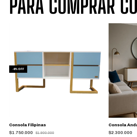
PARA COMPRAR CO
-
8
%
OFF
Consola Filipinas
Consola And
$1.750.000
$2.300.000
$1.900.000