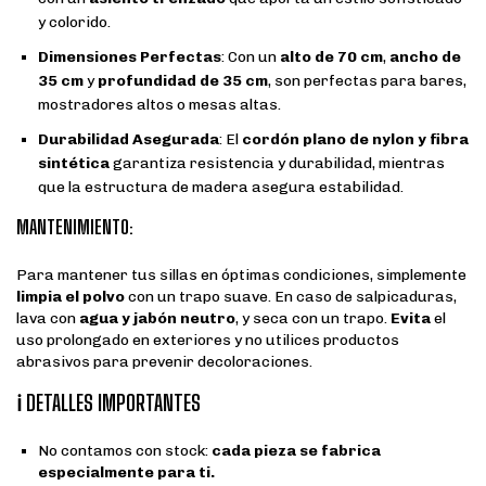
y colorido.
Dimensiones Perfectas
: Con un
alto de 70 cm
,
ancho de
35 cm
y
profundidad de 35 cm
, son perfectas para bares,
mostradores altos o mesas altas.
Durabilidad Asegurada
: El
cordón plano de nylon y fibra
sintética
garantiza resistencia y durabilidad, mientras
que la estructura de madera asegura estabilidad.
MANTENIMIENTO:
Para mantener tus sillas en óptimas condiciones, simplemente
limpia el polvo
con un trapo suave. En caso de salpicaduras,
lava con
agua y jabón neutro
, y seca con un trapo.
Evita
el
uso prolongado en exteriores y no utilices productos
abrasivos para prevenir decoloraciones.
ℹ️ DETALLES IMPORTANTES
No contamos con stock:
cada pieza se fabrica
especialmente para ti.