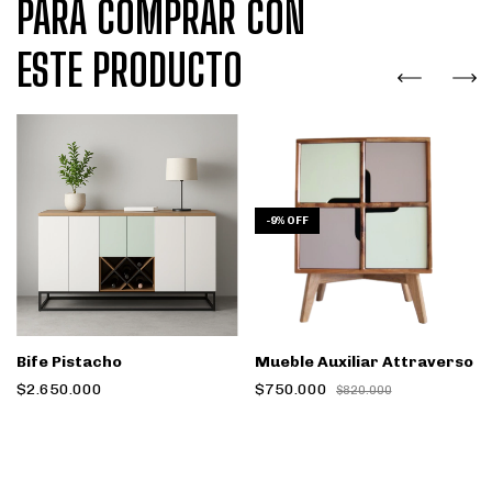
PARA COMPRAR CON
ESTE PRODUCTO
-
9
%
OFF
Bife Pistacho
Mueble Auxiliar Attraverso
$2.650.000
$750.000
$820.000