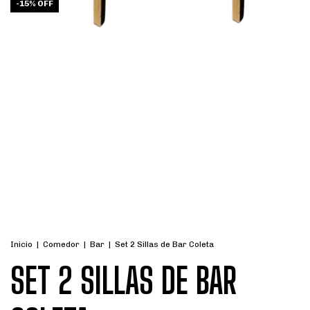
-
15
%
OFF
Inicio
|
Comedor
|
Bar
|
Set 2 Sillas de Bar Coleta
SET 2 SILLAS DE BAR