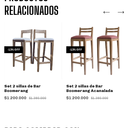
RELACIONADOS
-
13
%
OFF
-
13
%
OFF
Set 2 sillas de Bar
Set 2 sillas de Bar
Boomerang
Boomerang Acanalada
$1.200.000
$1.200.000
$1.380.000
$1.380.000