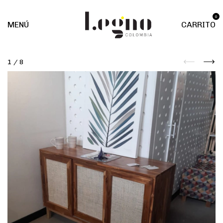
0
MENÚ
CARRITO
1
/
8