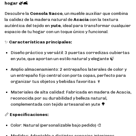
hogar 🌿🛋️
Descubre la
Consola Sacco
, un mueble auxiliar que combina
la calidez de la madera natural de
Acacia
con la textura
auténtica del tejido en
yute
, ideal para transformar cualquier
espacio de tu hogar con un toque único y funcional.
✨
Características principales:
Diseño práctico y versátil: 3 puertas corredizas cubiertas
en yute, que aportan un estilo natural y elegante 🍃
Amplio almacenamiento: 2 entrepaños laterales de color y
un entrepaño fijo central con porta copas, perfecto para
organizar tus objetos y bebidas favoritas 🍷
Materiales de alta calidad: Fabricada en madera de Acacia,
reconocida por su durabilidad y belleza natural,
complementada con tejido artesanal en yute 🌳
📏
Especificaciones:
Color: Natural (personalizable bajo pedido) 🎨
Medidas: Adaptable a distintos espacios interiores