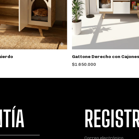
uierdo
Gattone Derecho con Cajone
$1.650.000
NTÍA
REGIST