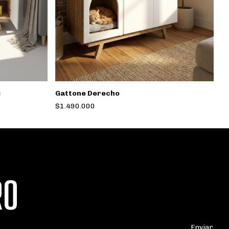
D
$
s
Gattone Derecho
$1.490.000
RO