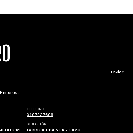
RO
Pinterest
TELÉFONO
3107837608
DIRECCIÓN
MBIA.COM
FÁBRICA: CRA 51 # 71 A 50